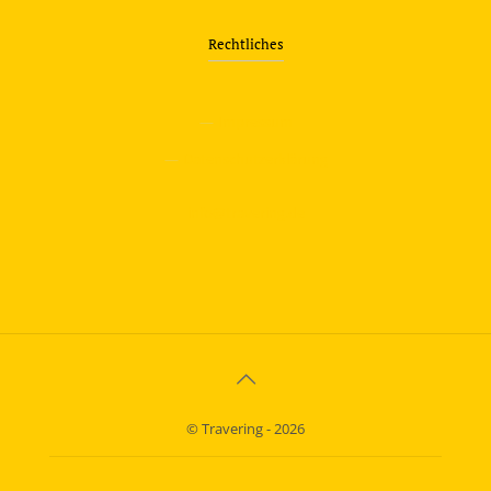
Rechtliches
—
Impressum
—
Datenschutzerklärung
info@travering.de
© Travering - 2026