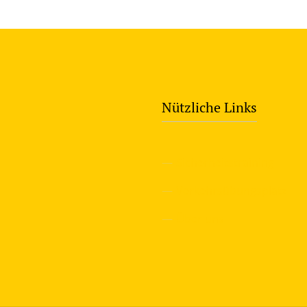
Nützliche Links
—
Sicherheitstraining
—
Verkehrsübungsplatz
—
Über uns