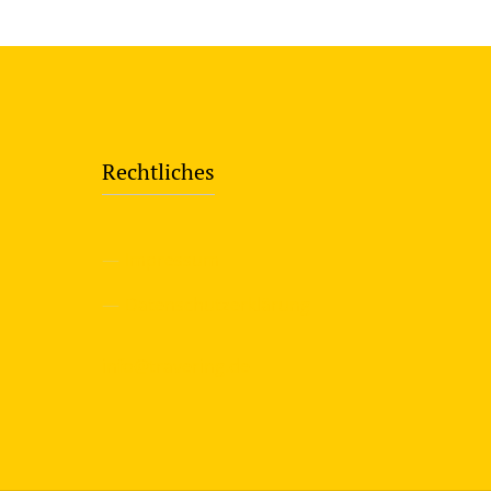
Rechtliches
—
Impressum
—
Datenschutzerklärung
info@travering.de