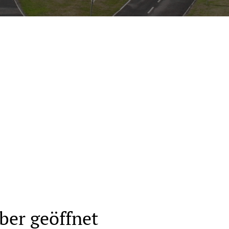
n
ber geöffnet