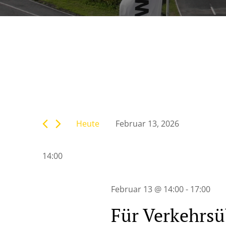
Veranstaltunge
Bitte
Suche
Schlüsselwort
eingeben.
Heute
Februar 13, 2026
Suche
und
Datum
nach
wählen.
Veranstaltungen
14:00
Ansichten,
Schlüsselwort.
Navigation
Februar 13 @ 14:00
-
17:00
Für Verkehrsü