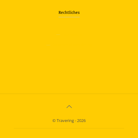
Rechtliches
—
Impressum
—
Datenschutzerklärung
info@travering.de
© Travering - 2026