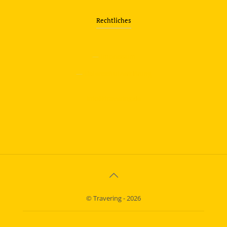
Rechtliches
—
Impressum
—
Datenschutzerklärung
info@travering.de
© Travering - 2026