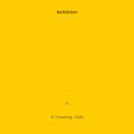
Rechtliches
—
Impressum
—
Datenschutzerklärung
info@travering.de
© Travering - 2026