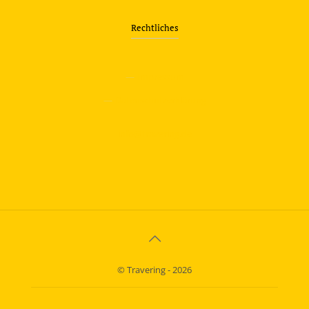
Rechtliches
—
Impressum
—
Datenschutzerklärung
info@travering.de
© Travering - 2026