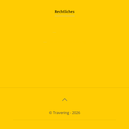
Rechtliches
—
Impressum
—
Datenschutzerklärung
info@travering.de
© Travering - 2026