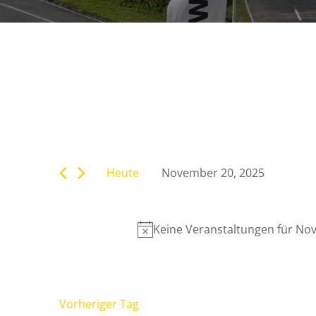
Veranstaltunge
Bitte
Suche
Schlüsselwort
eingeben.
Heute
November 20, 2025
Suche
und
Datum
nach
wählen.
Veranstaltungen
Ansichten,
Keine Veranstaltungen für No
Schlüsselwort.
Navigation
Vorheriger Tag