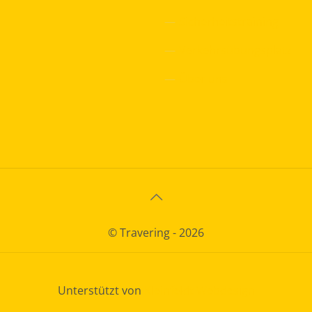
—
Sicherheitstraining
—
Verkehrsübungsplatz
—
Über uns
© Travering - 2026
Unterstützt von
Kleinfeldt Webdesign