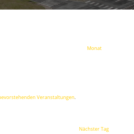
Veranst
Monat
Ansicht
Navigat
bevorstehenden Veranstaltungen
.
Nächster Tag