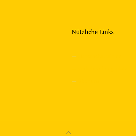
Nützliche Links
—
Sicherheitstraining
—
Verkehrsübungsplatz
—
Über uns