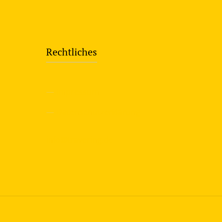
Rechtliches
—
Impressum
—
Datenschutzerklärung
info@travering.de