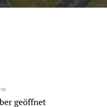
n
:00
ber geöffnet