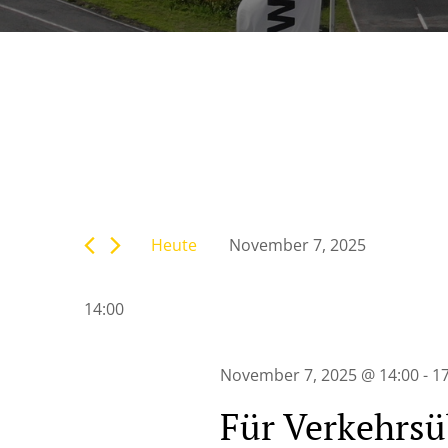
Veranstaltunge
Bitte
Suche
Schlüsselwort
eingeben.
Heute
November 7, 2025
Suche
und
Datum
nach
wählen.
Veranstaltungen
14:00
Ansichten,
Schlüsselwort.
Navigation
November 7, 2025 @ 14:00
-
17
Für Verkehrsü