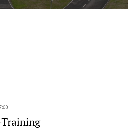
n
7:00
-Training