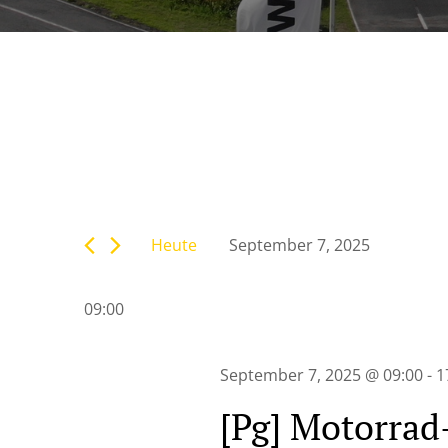
Veranstaltunge
Bitte
Suche
Schlüsselwort
eingeben.
Heute
September 7, 2025
Suche
und
Datum
nach
wählen.
Veranstaltungen
09:00
Ansichten,
Schlüsselwort.
Navigation
September 7, 2025 @ 09:00
-
1
[Pg] Motorrad