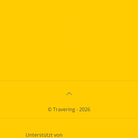
—
Sicherheitstraining
—
Verkehrsübungsplatz
—
Über uns
© Travering - 2026
Unterstützt von
Kleinfeldt Webdesign