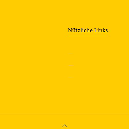
Nützliche Links
—
Sicherheitstraining
—
Verkehrsübungsplatz
—
Über uns