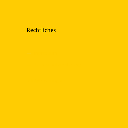
Rechtliches
—
Impressum
—
Datenschutzerklärung
info@travering.de