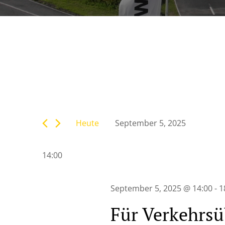
Veranstaltunge
Bitte
Suche
Schlüsselwort
eingeben.
Heute
September 5, 2025
Suche
und
Datum
nach
wählen.
Veranstaltungen
14:00
Ansichten,
Schlüsselwort.
Navigation
September 5, 2025 @ 14:00
-
1
Für Verkehrsü