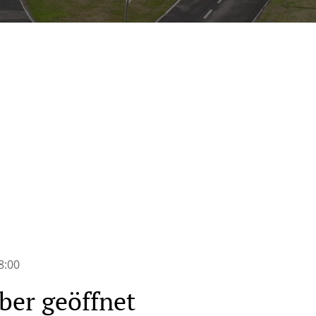
n
8:00
ber geöffnet