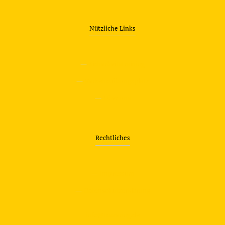
Nützliche Links
—
Sicherheitstraining
—
Verkehrsübungsplatz
—
Über uns
Rechtliches
—
Impressum
—
Datenschutzerklärung
info@travering.de