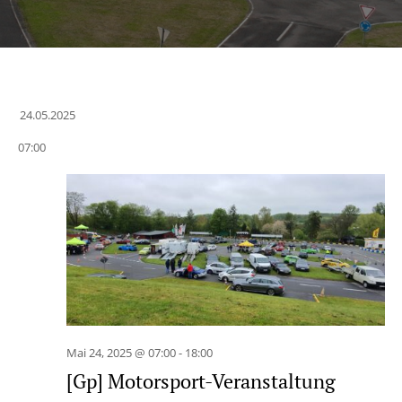
24.05.2025
Datum
07:00
wählen.
Mai 24, 2025 @ 07:00
-
18:00
[Gp] Motorsport-Veranstaltung