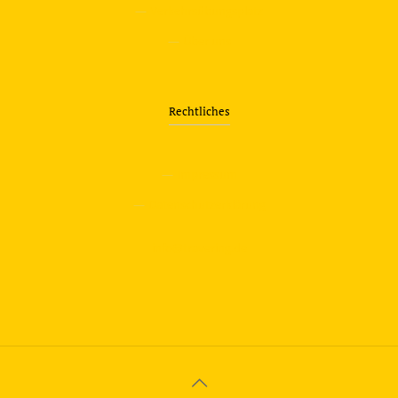
—
Verkehrsübungsplatz
—
Über uns
Rechtliches
—
Impressum
—
Datenschutzerklärung
info@travering.de