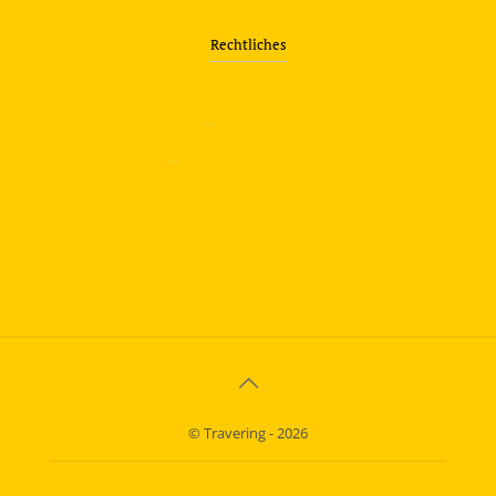
Rechtliches
—
Impressum
—
Datenschutzerklärung
info@travering.de
© Travering - 2026