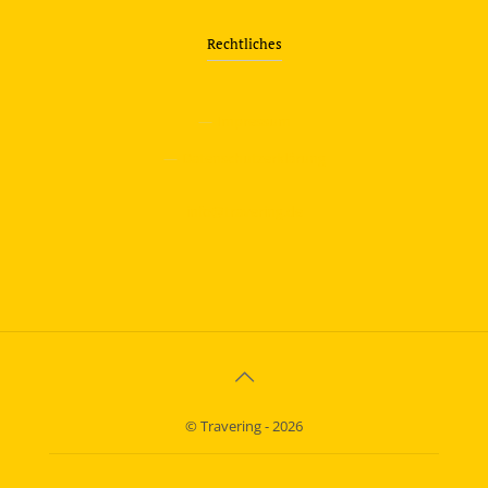
Rechtliches
—
Impressum
—
Datenschutzerklärung
info@travering.de
© Travering - 2026