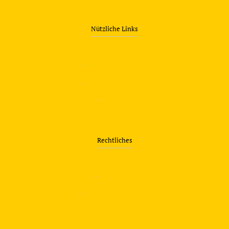
Nützliche Links
—
Sicherheitstraining
—
Verkehrsübungsplatz
—
Über uns
Rechtliches
—
Impressum
—
Datenschutzerklärung
info@travering.de