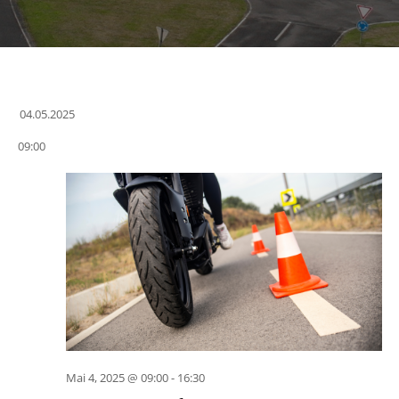
04.05.2025
Datum
09:00
wählen.
Mai 4, 2025 @ 09:00
-
16:30