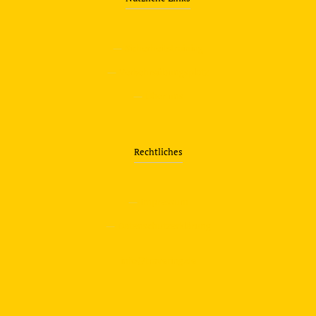
—
Sicherheitstraining
—
Verkehrsübungsplatz
—
Über uns
Rechtliches
—
Impressum
—
Datenschutzerklärung
info@travering.de