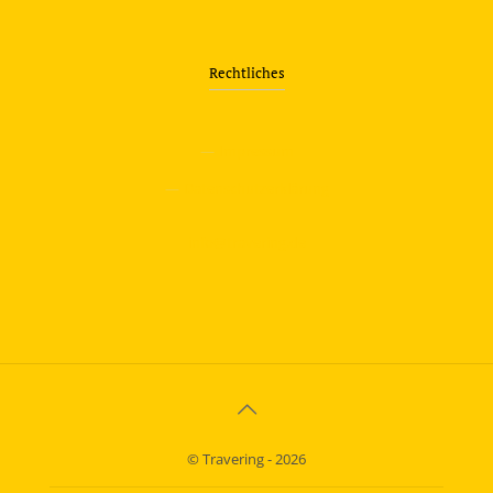
Rechtliches
—
Impressum
—
Datenschutzerklärung
info@travering.de
© Travering - 2026