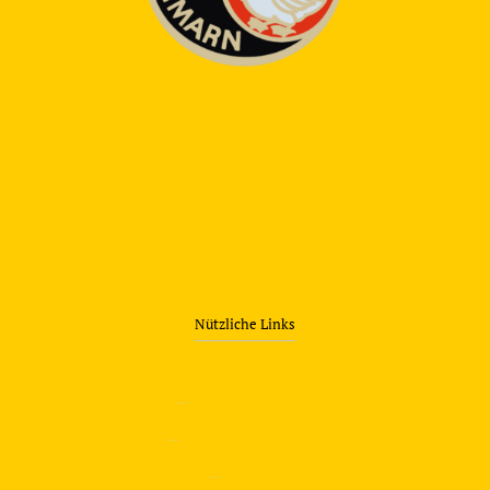
Nützliche Links
—
Sicherheitstraining
—
Verkehrsübungsplatz
—
Über uns